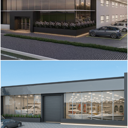
1024
0
882
0